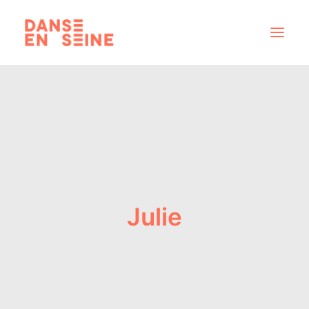
CRÉATIONS
DISPOSITIFS ARTISTIQUES
À PROPOS
NOUS REJOINDRE
ACTUS
Julie
RECHERCHE