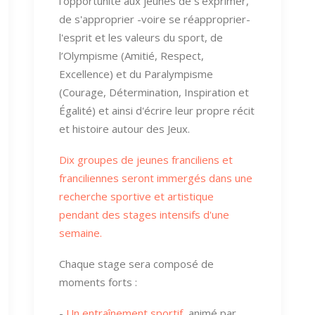
l'opportunité aux jeunes de s'exprimer,
de s'approprier -voire se réapproprier-
l'esprit et les valeurs du sport, de
l’Olympisme (Amitié, Respect,
Excellence) et du Paralympisme
(Courage, Détermination, Inspiration et
Égalité) et ainsi d'écrire leur propre récit
et histoire autour des Jeux.
Dix groupes de jeunes franciliens et
franciliennes seront immergés dans une
recherche sportive et artistique
pendant des stages intensifs d'une
semaine.
Chaque stage sera composé de
moments forts :
-
Un entraînement sportif
, animé par