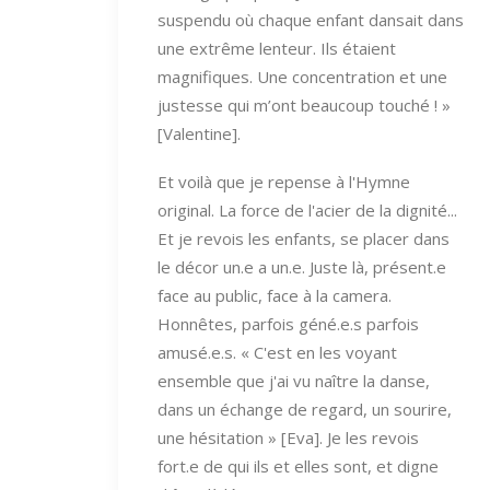
suspendu où chaque enfant dansait dans
une extrême lenteur. Ils étaient
magnifiques. Une concentration et une
justesse qui m’ont beaucoup touché ! »
[Valentine].
Et voilà que je repense à l'Hymne
original. La force de l'acier de la dignité...
Et je revois les enfants, se placer dans
le décor un.e a un.e. Juste là, présent.e
face au public, face à la camera.
Honnêtes, parfois géné.e.s parfois
amusé.e.s. « C'est en les voyant
ensemble que j'ai vu naître la danse,
dans un échange de regard, un sourire,
une hésitation » [Eva]. Je les revois
fort.e de qui ils et elles sont, et digne