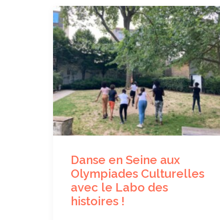
Danse en Seine aux
Olympiades Culturelles
avec le Labo des
histoires !