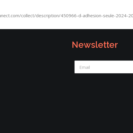
nnect.com/collect/description/450966-d-adhesion-seule-2024-2
Newsletter