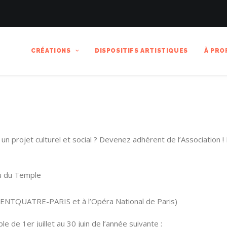
CRÉATIONS
DISPOSITIFS ARTISTIQUES
À PRO
 un projet culturel et social
? Devenez adhérent de l’Association !
au du Temple
NTQUATRE-PARIS et à l’Opéra National de Paris)
le de 1er juillet au 30 juin de l’année suivante :