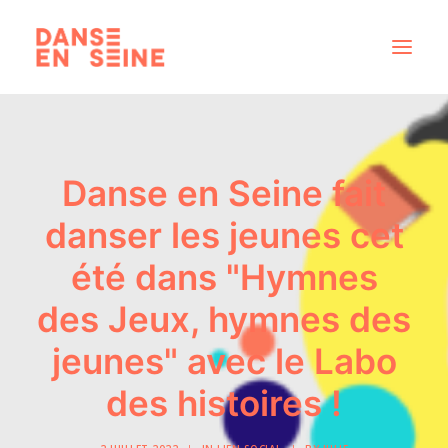
CRÉATIONS
DISPOSITIFS ARTISTIQUES
Danse en Seine fait
À PROPOS
danser les jeunes cet
NOUS REJOINDRE
été dans "Hymnes
ACTUS
des Jeux, hymnes des
jeunes" avec le Labo
RECHERCHE
des histoires !