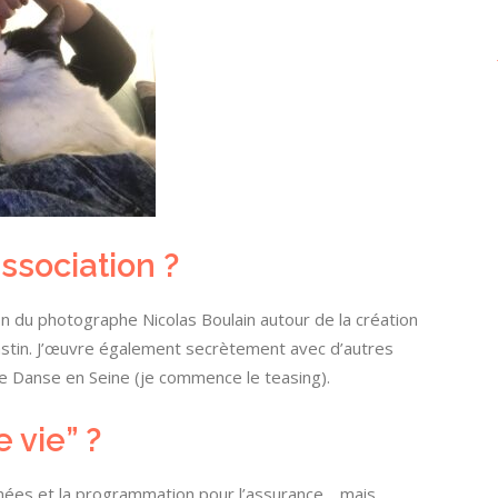
association ?
n du photographe Nicolas Boulain autour de la création
astin. J’œuvre également secrètement avec d’autres
e Danse en Seine (je commence le teasing).
 vie” ?
données et la programmation pour l’assurance… mais