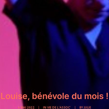
Louise, bénévole du mois !
6 MAI 2022
|
IN
VIE DE L'ASSOC'
|
BY
JULIE