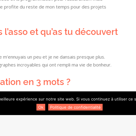
je profite du reste de mon temps pour des projets
l’asso et qu’as tu découvert
je m’ennuyais un peu et je ne dansais presque plus.
raphes incroyables qui ont rempli ma vie de bonheur.
ation en 3 mots ?
eilleure expérience sur notre site web. Si vous continuez à utiliser ce
Ok
Politique de confidentialité