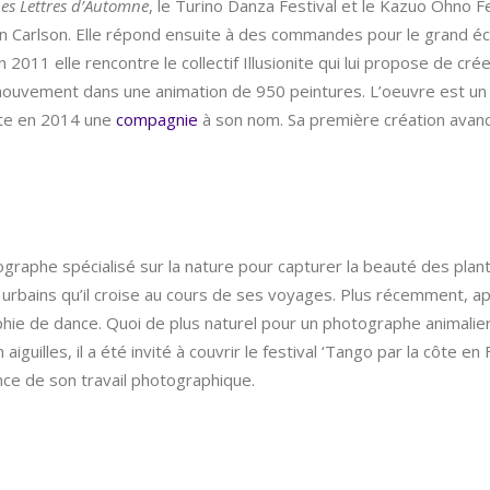
Les Lettres d’Automne
, le Turino Danza Festival et le Kazuo Ohno Fe
 Carlson. Elle répond ensuite à des commandes pour le grand écr
2011 elle rencontre le collectif Illusionite qui lui propose de cr
 mouvement dans une animation de 950 peintures. L’oeuvre est un
nte en 2014 une
compagnie
à son nom. Sa première création avance
ographe spécialisé sur la nature pour capturer la beauté des plant
bains qu’il croise au cours de ses voyages. Plus récemment, apré
phie de dance. Quoi de plus naturel pour un photographe animalie
 aiguilles, il a été invité à couvrir le festival ‘Tango par la côte 
ce de son travail photographique.