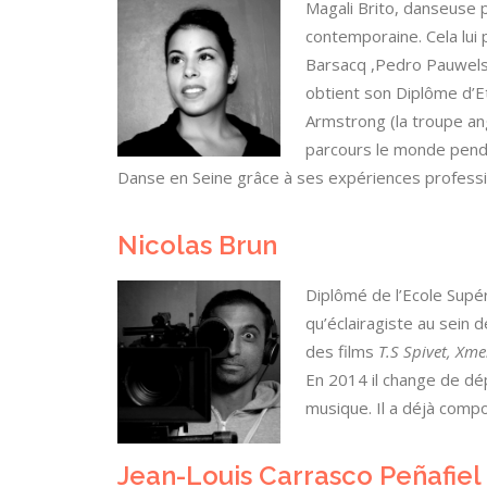
Magali Brito, danseuse 
contemporaine. Cela lui 
Barsacq ,Pedro Pauwels,
obtient son Diplôme d’E
Armstrong (la troupe an
parcours le monde pend
Danse en Seine grâce à ses expériences professi
Nicolas Brun
Diplômé de l’Ecole Supér
qu’éclairagiste au sein 
des films
T.S Spivet, Xm
En 2014 il change de dép
musique. Il a déjà comp
Jean-Louis Carrasco Peñafiel