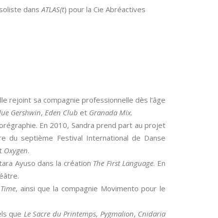
 soliste dans
ATLAS(t
) pour la Cie Abréactives
lle rejoint sa compagnie professionnelle dès l’âge
lue Gershwin
,
Eden Club
et
Granada Mix.
orégraphie. En 2010, Sandra prend part au projet
ure du septième Festival International de Danse
t
Oxygen
.
atara Ayuso dans la création
The First Language
. En
héâtre.
 Time
, ainsi que la compagnie Movimento pour le
els que
Le Sacre du Printemps
,
Pygmalion
,
Cnidaria