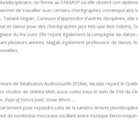
pluridisciplinaire, se forme au CNSMDP où elle obtient son diplô
permet de travailler avec certains chorégraphes contemporains te
 Tatiana Seguin…Curieuse d’apprendre d’autres disciplines, elle
tat et danse pour des chorégraphes jazz tels que Rick Odums, D
glaise du
Roi Lion)
. Elle rejoint également la compagnie de danse 
ant plusieurs années. Magali, également professeur de danse, t
onnelles.
ieure de Réalisation Audiovisuelle (ESRA), Nicolas rejoint le Québ
des studios de cinéma Mels aussi connu sous le nom de Cité du Cin
en
,
Days of future past
,
Snow White
…
artement pour rejoindre celui de la caméra. Artiste pluridisciplin
osé de nombreux morceaux oscillant entre musique électronique e