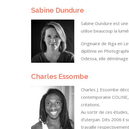
Sabine Dundure
Sabine Dundure est une 
utilise beaucoup la lumi
Originaire de Riga en L
diplôme en Photographie 
Odessa, elle déménage à 
Charles Essombe
Charles J. Essombe déco
contemporaine COLINE, 
créations.
Au sortir de ces études,
d’uterpan. Dès 2006 il su
travaille respectivemen