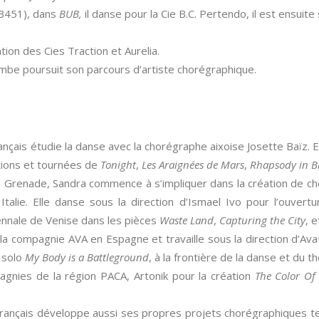
CFB451), dans
BUB,
il danse pour la Cie B.C. Pertendo, il est ensuite
ion des Cies Traction et Aurelia.
ombe poursuit son parcours d’artiste chorégraphique.
çais étudie la danse avec la chorégraphe aixoise Josette Baïz. E
tions et tournées de
Tonight
,
Les Araignées de Mars
,
Rhapsody in B
 Grenade, Sandra commence à s’impliquer dans la création de ch
talie. Elle danse sous la direction d’Ismael Ivo pour l’ouvert
nnale de Venise dans les pièces
Waste Land
,
Capturing the City
, e
 la compagnie AVA en Espagne et travaille sous la direction d’Av
 solo
My Body is a Battleground
, à la frontière de la danse et du t
gnies de la région PACA, Artonik pour la création
The Color Of
 Français développe aussi ses propres projets chorégraphiques t