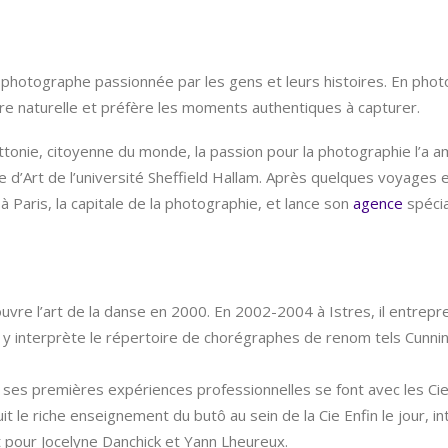
photographe passionnée par les gens et leurs histoires. En phot
ère naturelle et préfère les moments authentiques à capturer.
ettonie, citoyenne du monde, la passion pour la photographie l’a
d’Art de l’université Sheffield Hallam. Après quelques voyages e
Paris, la capitale de la photographie, et lance son
agence
spécia
uvre l’art de la danse en 2000. En 2002-2004 à Istres, il entrepr
y interprète le répertoire de chorégraphes de renom tels Cunni
 ses premières expériences professionnelles se font avec les Cie
it le riche enseignement du butô au sein de la Cie Enfin le jour, i
t pour Jocelyne Danchick et Yann Lheureux.