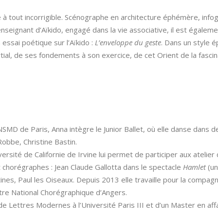
 à tout incorrigible. Scénographe en architecture éphémère, infog
nseignant d’Aïkido, engagé dans la vie associative, il est égaleme
n essai poétique sur l’Aïkido :
L’enveloppe du geste
. Dans un style é
rtial, de ses fondements à son exercice, de cet Orient de la fascin
MD de Paris, Anna intègre le Junior Ballet, où elle danse dans 
bbe, Christine Bastin.
versité de Californie de Irvine lui permet de participer aux atelier
 chorégraphes : Jean Claude Gallotta dans le spectacle
Hamlet
(un
ines, Paul les Oiseaux. Depuis 2013 elle travaille pour la comp
re National Chorégraphique d’Angers.
e Lettres Modernes à l’Université Paris III et d’un Master en aff