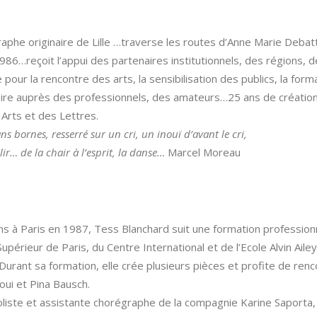
raphe originaire de Lille …traverse les routes d’Anne Marie Debatt
6…reçoit l’appui des partenaires institutionnels, des régions, d
our la rencontre des arts, la sensibilisation des publics, la form
ire auprès des professionnels, des amateurs…25 ans de créations
 Arts et des Lettres.
s bornes, resserré sur un cri, un inouï d’avant le cri,
r… de la chair à l’esprit, la danse…
Marcel Moreau
s à Paris en 1987, Tess Blanchard suit une formation profession
upérieur de Paris, du Centre International et de l’Ecole Alvin Aile
 Durant sa formation, elle crée plusieurs pièces et profite de re
aoui et Pina Bausch.
ste et assistante chorégraphe de la compagnie Karine Saporta, el