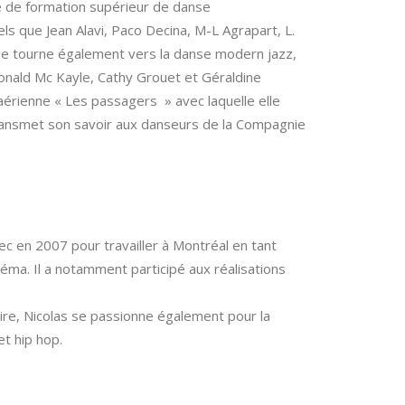
me de formation supérieur de danse
ls que Jean Alavi, Paco Decina, M-L Agrapart, L.
 se tourne également vers la danse modern jazz,
onald Mc Kayle, Cathy Grouet et Géraldine
aérienne « Les passagers » avec laquelle elle
ransmet son savoir aux danseurs de la Compagnie
ec en 2007 pour travailler à Montréal en tant
éma. Il a notamment participé aux réalisations
aire, Nicolas se passionne également pour la
t hip hop.