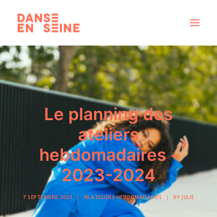
CRÉATIONS
DISPOSITIFS ARTISTIQUES
À PROPOS
Le planning des
NOUS REJOINDRE
ateliers
ACTUS
hebdomadaires -
2023-2024
RECHERCHE
7 SEPTEMBRE 2023
|
IN
ATELIERS HEBDOMADAIRES
|
BY
JULIE