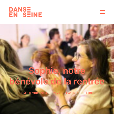
CRÉATIONS
DISPOSITIFS ARTISTIQUES
À PROPOS
NOUS REJOINDRE
Sophie, notre
ACTUS
bénévole de la rentrée
11 SEPTEMBRE 2023
|
IN
VIE DE L'ASSOC'
|
BY
JULIE
RECHERCHE