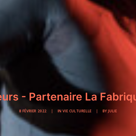
urs - Partenaire La Fabriq
8 FÉVRIER 2022
|
IN
VIE CULTURELLE
|
BY
JULIE