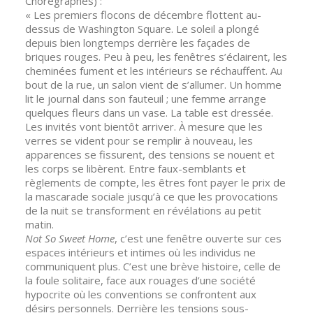
Chorégraphes) :
« Les premiers flocons de décembre flottent au-
dessus de Washington Square. Le soleil a plongé
depuis bien longtemps derrière les façades de
briques rouges. Peu à peu, les fenêtres s’éclairent, les
cheminées fument et les intérieurs se réchauffent. Au
bout de la rue, un salon vient de s’allumer. Un homme
lit le journal dans son fauteuil ; une femme arrange
quelques fleurs dans un vase. La table est dressée.
Les invités vont bientôt arriver. À mesure que les
verres se vident pour se remplir à nouveau, les
apparences se fissurent, des tensions se nouent et
les corps se libèrent. Entre faux-semblants et
règlements de compte, les êtres font payer le prix de
la mascarade sociale jusqu’à ce que les provocations
de la nuit se transforment en révélations au petit
matin.
Not So Sweet Home
, c’est une fenêtre ouverte sur ces
espaces intérieurs et intimes où les individus ne
communiquent plus. C’est une brève histoire, celle de
la foule solitaire, face aux rouages d’une société
hypocrite où les conventions se confrontent aux
désirs personnels. Derrière les tensions sous-