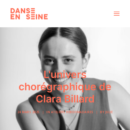
CRÉATIONS
DISPOSITIFS ARTISTIQUES
À PROPOS
NOUS REJOINDRE
L'univers
ACTUS
chorégraphique de
Clara Billard
RECHERCHE
24 MARS 2025
|
IN
ATELIERS HEBDOMADAIRES
|
BY
JULIE