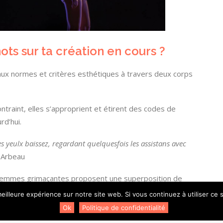
ts sur ta création en cours ?
aux normes et critères esthétiques à travers deux corps
ontraint, elles s’approprient et étirent des codes de
rd’hui.
 yeulx baissez, regardant quelquesfois les assistans avec
 Arbeau
s femmes grimaçantes proposent une superposition de
nt l’énergie émanant des différentes temporalités au sein
eilleure expérience sur notre site web. Si vous continuez à utiliser ce
nage à l’extrême.
Ok
Politique de confidentialité