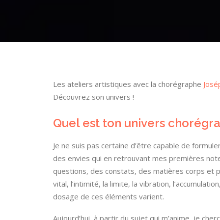
Les ateliers artistiques avec la chorégraphe
Josép
Découvrez son univers !
Quel est ton univers chorégr
Je ne suis pas certaine d’être capable de formuler
des envies qui en retrouvant mes premières not
questions, des constats, des matières corps et pl
vital, l’intimité, la limite, la vibration, l’accumulati
dosage de ces éléments varient.
Aujourd’hui, à partir du sujet qui m’anime, je che