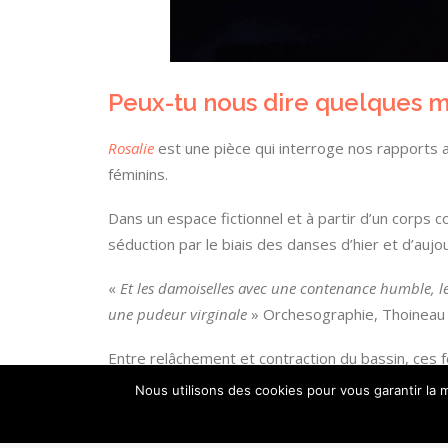
Peux-tu nous dire quelques mo
Rosalie
est une pièce qui interroge nos rapports 
féminins.
Dans un espace fictionnel et à partir d’un corps c
séduction par le biais des danses d’hier et d’aujou
«
Et les damoiselles avec une contenance humble, les
une pudeur virginale
» Orchesographie, Thoineau
Entre relâchement et contraction du bassin, ce
mouvement. Chacune à leur manière, elles utilise
Nous utilisons des cookies pour vous garantir la m
de leur propre corps afin de pousser leur person