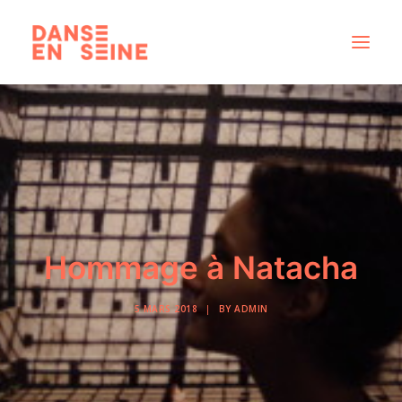
CRÉATIONS
DISPOSITIFS ARTISTIQUES
À PROPOS
NOUS REJOINDRE
ACTUS
Hommage à Natacha
5 MARS 2018
|
BY
ADMIN
RECHERCHE