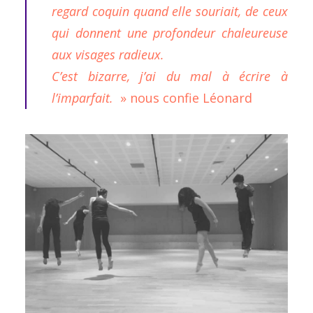
regard coquin quand elle souriait, de ceux
qui donnent une profondeur chaleureuse
aux visages radieux.
C’est bizarre, j’ai du mal à écrire à
l’imparfait.
» nous confie Léonard