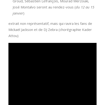
Groud, Sébastien Lefrançois, Mourad Merzouki,
José Montalvo seront au rendez-vous (
du 12 au 15
janvier
)
extrait non représentatif, mais qui ravira les fans de
Mickaël Jackson et de DJ Zebra (chorégraphie Kader
Attou)