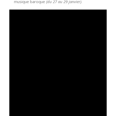
musique baroque
(du 27 au 29 janvier)
.