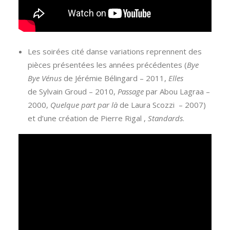
Les soirées cité danse variations reprennent des
pièces présentées les années précédentes (
Bye
Bye Vénus
de Jérémie Bélingard – 2011,
Elles
de Sylvain Groud – 2010,
Passage
par Abou Lagraa –
2000,
Quelque part par là
de Laura Scozzi – 2007)
et d’une création de Pierre Rigal ,
Standards
.