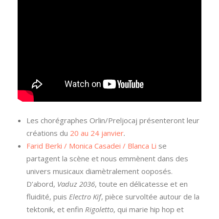
Les chorégraphes Orlin/Preljocaj présenteront leur
créations du
20 au 24 janvier
.
Farid Berki / Monica Casadei / Blanca Li
se
partagent la scène et nous emmènent dans des
univers musicaux diamètralement ooposés.
D’abord,
Vaduz 2036
, toute en délicatesse et en
fluidité, puis
Electro Kif
, pièce survoltée autour de la
tektonik, et enfin
Rigoletto
, qui marie hip hop et