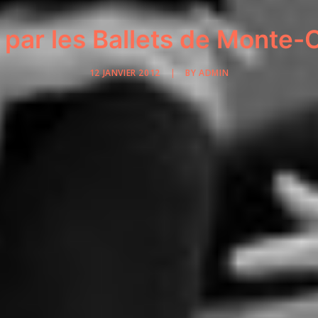
 par les Ballets de Monte-
12 JANVIER 2012
|
BY
ADMIN