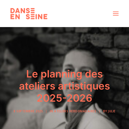
CRÉATIONS
DISPOSITIFS ARTISTIQUES
À PROPOS
NOUS REJOINDRE
Le planning des
ACTUS
ateliers artistiques
2025-2026
RECHERCHE
8 SEPTEMBRE 2025
|
IN
ATELIERS HEBDOMADAIRES
|
BY
JULIE