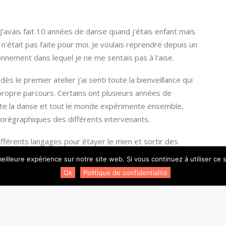
. J’avais fait 10 années de danse quand j’étais enfant mais
 n’était pas faite pour moi. Je voulais reprendre depuis un
nnement dans lequel je ne me sentais pas à l’aise.
dès le premier atelier j’ai senti toute la bienveillance qui
ropre parcours. Certains ont plusieurs années de
uste la danse et tout le monde expérimente ensemble,
orégraphiques des différents intervenants.
fférents langages pour étayer le mien et sortir des
endance à rester bloquée.
eilleure expérience sur notre site web. Si vous continuez à utiliser ce
Ok
Politique de confidentialité
l’asso