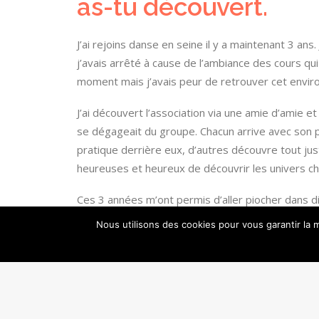
as-tu découvert.
J’ai rejoins danse en seine il y a maintenant 3 ans
j’avais arrêté à cause de l’ambiance des cours qui
moment mais j’avais peur de retrouver cet enviro
J’ai découvert l’association via une amie d’amie et 
se dégageait du groupe. Chacun arrive avec son p
pratique derrière eux, d’autres découvre tout j
heureuses et heureux de découvrir les univers ch
Ces 3 années m’ont permis d’aller piocher dans di
schémas chorégraphiques dans lesquels j’avais t
Nous utilisons des cookies pour vous garantir la m
3 mots pour résumer 
Partage, bienveillance, créativité