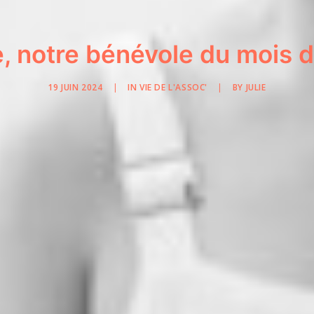
, notre bénévole du mois d
19 JUIN 2024
|
IN
VIE DE L'ASSOC'
|
BY
JULIE