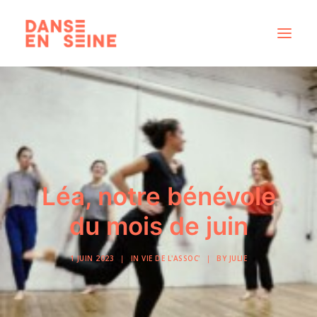
CRÉATIONS
DISPOSITIFS ARTISTIQUES
À PROPOS
NOUS REJOINDRE
Léa, notre bénévole
ACTUS
du mois de juin
1 JUIN 2023
|
IN
VIE DE L'ASSOC'
|
BY
JULIE
RECHERCHE