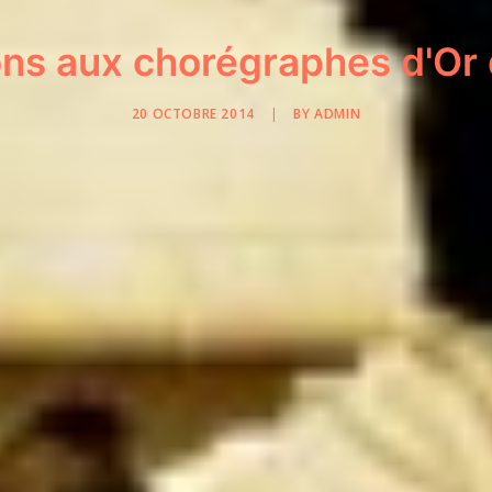
ons aux chorégraphes d'Or 
20 OCTOBRE 2014
|
BY
ADMIN