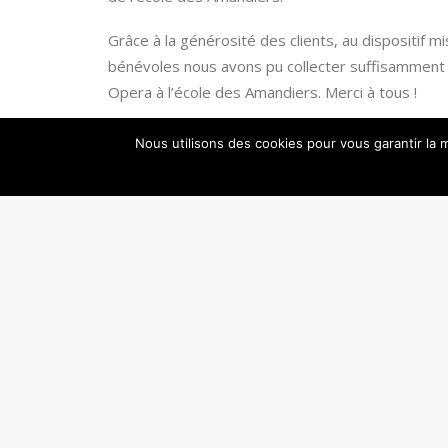
Grâce à la générosité des clients, au dispositif m
bénévoles nous avons pu collecter suffisamment 
Opera à l’école des Amandiers. Merci à tous !
PS : Pour celles et ceux qui souhaitent nous aider à f
Nous utilisons des cookies pour vous garantir la m
🙂
PRÉCÉDENT
Contactez-nous
contact@danseenseine.org