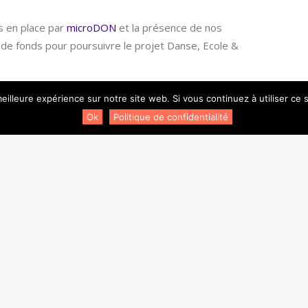
is en place par
microDON
et la présence de nos
de fonds pour poursuivre le projet Danse, Ecole &
inancer nos projets solidaires, il est encore temps d’
adhérer
eilleure expérience sur notre site web. Si vous continuez à utiliser ce
Ok
Politique de confidentialité
Newsletter