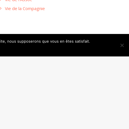
Vie de la Compagnie
 site, nous supposerons que vous en êtes satisfait.
SUIVANT