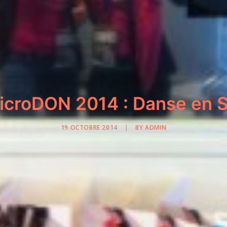
croDON 2014 : Danse en Se
19 OCTOBRE 2014
|
BY
ADMIN