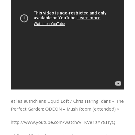
et les autrichiens Liquid Loft / Chris Haring dans « The
Perfect Garden: ODEON – Mush Room (extended) »
http://www.youtube.com/watch?v=KV81zYY8HyQ