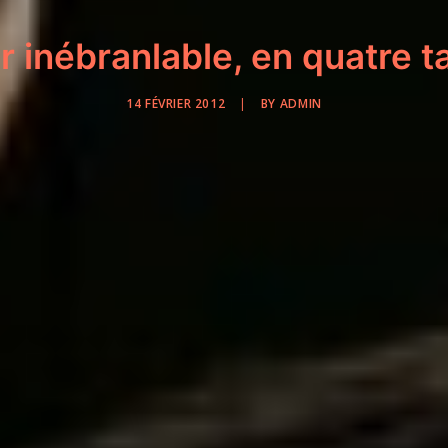
r inébranlable, en quatre t
14 FÉVRIER 2012
|
BY
ADMIN