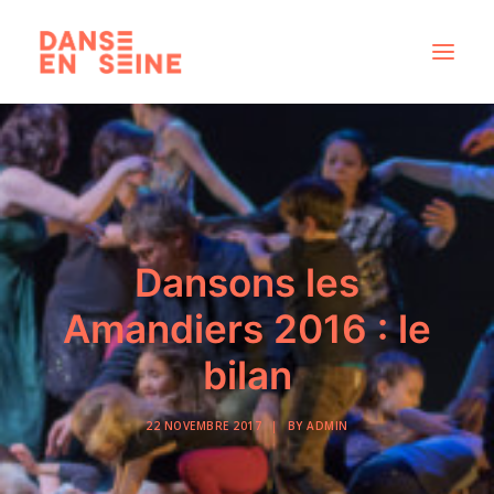
CRÉATIONS
DISPOSITIFS ARTISTIQUES
À PROPOS
NOUS REJOINDRE
Dansons les
ACTUS
Amandiers 2016 : le
bilan
RECHERCHE
22 NOVEMBRE 2017
|
BY
ADMIN