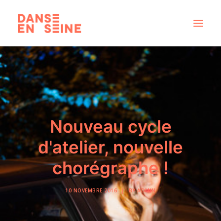
CRÉATIONS
DISPOSITIFS ARTISTIQUES
À PROPOS
NOUS REJOINDRE
Nouveau cycle
ACTUS
d'atelier, nouvelle
chorégraphe !
RECHERCHE
10 NOVEMBRE 2016
|
BY
ADMIN