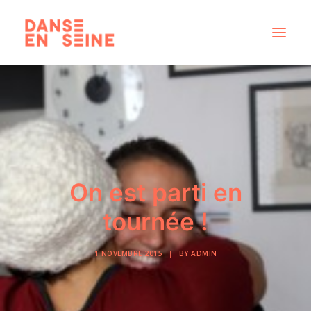
CRÉATIONS
DISPOSITIFS ARTISTIQUES
À PROPOS
NOUS REJOINDRE
On est parti en
ACTUS
tournée !
1 NOVEMBRE 2015
|
BY
ADMIN
RECHERCHE