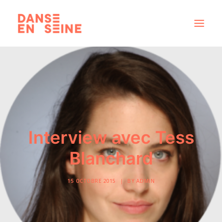
CRÉATIONS
DISPOSITIFS ARTISTIQUES
À PROPOS
NOUS REJOINDRE
Interview avec Tess
ACTUS
Blanchard
15 OCTOBRE 2015
|
BY
ADMIN
RECHERCHE