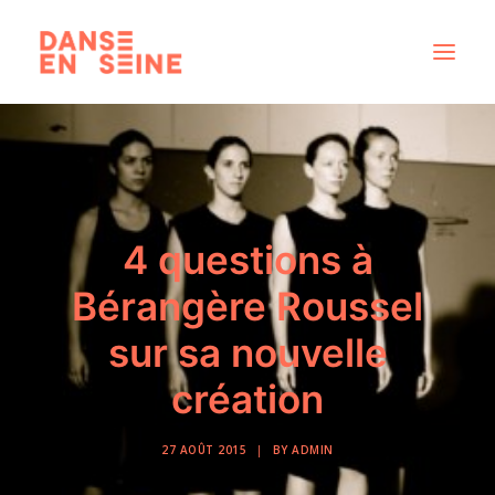
CRÉATIONS
DISPOSITIFS ARTISTIQUES
À PROPOS
4 questions à
NOUS REJOINDRE
Bérangère Roussel
ACTUS
sur sa nouvelle
création
RECHERCHE
27 AOÛT 2015
|
BY
ADMIN