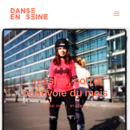
CRÉATIONS
DISPOSITIFS ARTISTIQUES
À PROPOS
NOUS REJOINDRE
Jessica, notre
ACTUS
bénévole du mois
24 MAI 2015
|
BY
ADMIN
RECHERCHE