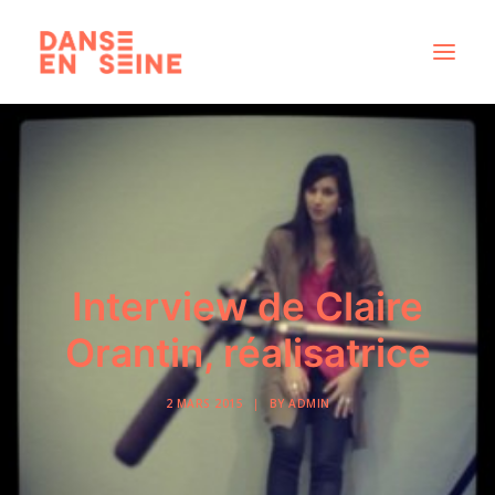
CRÉATIONS
DISPOSITIFS ARTISTIQUES
À PROPOS
NOUS REJOINDRE
Interview de Claire
ACTUS
Orantin, réalisatrice
2 MARS 2015
|
BY
ADMIN
RECHERCHE