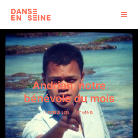
CRÉATIONS
DISPOSITIFS ARTISTIQUES
À PROPOS
NOUS REJOINDRE
Andrian, notre
ACTUS
bénévole du mois
4 FÉVRIER 2015
|
BY
ADMIN
RECHERCHE