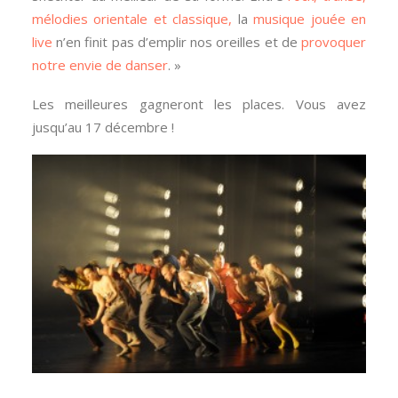
mélodies orientale
et classique,
la
musique jouée en
live
n’en finit pas d’emplir nos oreilles et de
provoquer
notre envie de danser
. »
Les meilleures gagneront les places. Vous avez
jusqu’au 17 décembre !