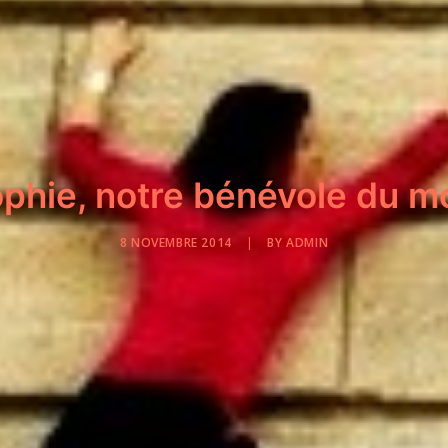
phie, notre bénévole du m
8 NOVEMBRE 2014
|
BY
ADMIN