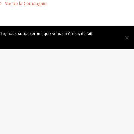
Vie de la Compagnie
 site, nous supposerons que vous en êtes satisfait.
SUIVANT