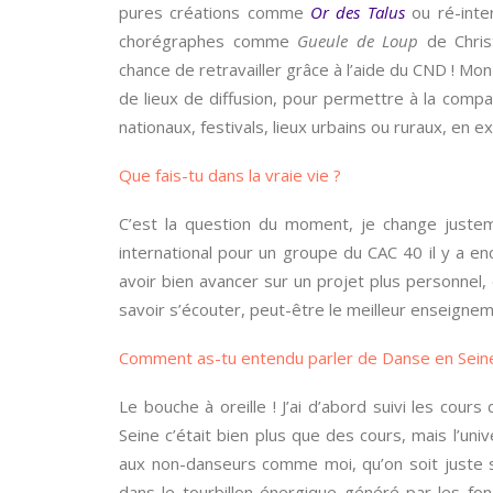
pures créations comme
Or des Talus
ou ré-inte
chorégraphes comme
Gueule de Loup
de Chris
chance de retravailler grâce à l’aide du CND ! Mon
de lieux de diffusion, pour permettre à la comp
nationaux, festivals, lieux urbains ou ruraux, en 
Que fais-tu dans la vraie vie ?
C’est la question du moment, je change just
international pour un groupe du CAC 40 il y a en
avoir bien avancer sur un projet plus personnel,
savoir s’écouter, peut-être le meilleur enseign
Comment as-tu entendu parler de Danse en Sein
Le bouche à oreille ! J’ai d’abord suivi les cour
Seine c’était bien plus que des cours, mais l’u
aux non-danseurs comme moi, qu’on soit juste 
dans le tourbillon énergique généré par les fo