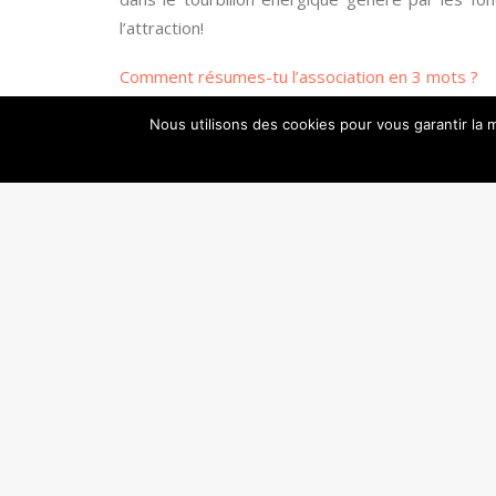
l’attraction!
Comment résumes-tu l’association en 3 mots ?
Passion, partage et émotion.
Nous utilisons des cookies pour vous garantir la m
PRÉCÉDENT
Contactez-nous
contact@danseenseine.org