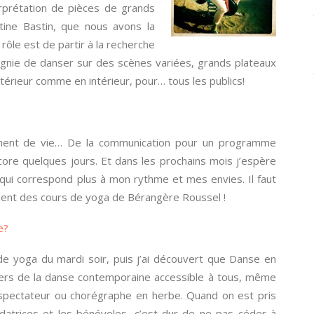
rprétation de pièces de grands
tine Bastin, que nous avons la
 rôle est de partir à la recherche
agnie de danser sur des scènes variées, grands plateaux
extérieur comme en intérieur, pour… tous les publics!
ement de vie… De la communication pour un programme
core quelques jours. Et dans les prochains mois j’espère
 qui correspond plus à mon rythme et mes envies. Il faut
ement des cours de yoga de Bérangère Roussel !
e?
s de yoga du mardi soir, puis j’ai découvert que Danse en
nivers de la danse contemporaine accessible à tous, même
spectateur ou chorégraphe en herbe. Quand on est pris
ndatrices et les bénévoles, c’est dur de ne pas céder à