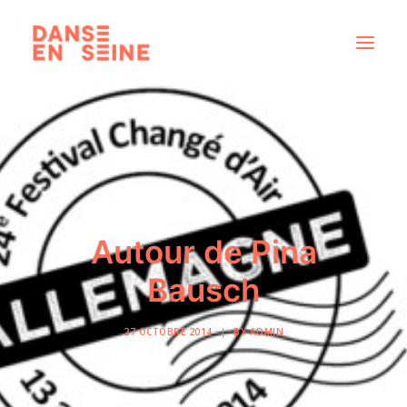
CRÉATIONS
DISPOSITIFS ARTISTIQUES
À PROPOS
NOUS REJOINDRE
Autour de Pina
ACTUS
Bausch
27 OCTOBRE 2014
|
BY
ADMIN
RECHERCHE