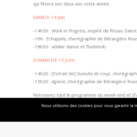
qui fêtera ses deux ans cette année.
SAMEDI 14 Juin
-14h50 :
Work In Progress
, inspiré de Rosas Dan
-16h :
Echappée
, chorégraphie de Bérangère Rou
-18h30 : atelier danse et flashmob
DIMANCHE 15 JUIN
-14h20 : [Extrait de]
Gueules de Loup
, chorégraph
-15h20 :
Agonie
, chorégraphie de Bérangère Rou
Retrouvez tout le programme du week-end et d’a
Nous utilisons des cookies pour vous garantir la m
Et si vous voulez participer aux festivités, n’oub
Flashmob Alter Fashion Week 2014
from
Danse e