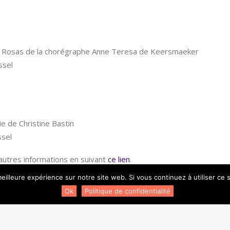
st Rosas de la chorégraphe Anne Teresa de Keersmaeker
ssel
ie de Christine Bastin
ssel
utres informations en suivant
ce lien
.
eilleure expérience sur notre site web. Si vous continuez à utiliser ce
liez pas d’apprendre le flashmob !
Ok
Politique de confidentialité
n Seine
on
Vimeo
.