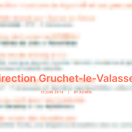
irection Gruchet-le-Valasse
13 JUIN 2014
|
BY
ADMIN