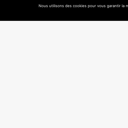
Nous utilisons des cookies pour vous garantir la m
interprétée par des 4-10 ans, des duos entre l
Récréation
, chorégraphiée par une poignée d’élèv
– 5 juillet 2014, 15h30 :
La Cie Danse en Seine 
invitations de danseurs professionnels…
– 8 juillet 2014, 19h :
La saison se termine sur u
nouvelle troupe
! Rendez-vous au Vingtième théât
PRÉCÉDENT