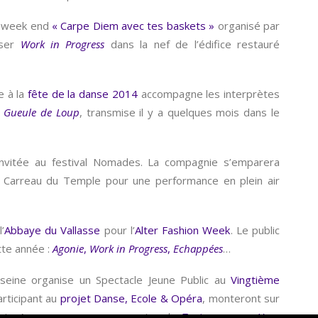
u week end
« Carpe Diem avec tes baskets »
organisé par
nser
Work in Progress
dans la nef de l’édifice restauré
e à la
fête de la danse 2014
accompagne les interprètes
e
Gueule de Loup
, transmise il y a quelques mois dans le
nvitée au festival Nomades. La compagnie s’emparera
u Carreau du Temple pour une performance en plein air
’
Abbaye du Vallasse
pour l’
Alter Fashion Week
. Le public
tte année :
Agonie
,
Work in Progress
,
Echappées
…
seine organise un Spectacle Jeune Public au
Vingtième
articipant au
projet Danse, Ecole & Opéra
, monteront sur
mois. Au programme, une reprise de
Toutes, somme Unes