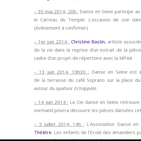
– 30 mai 2014, 20h :
Danse en Seine participe a
le Carreau du Temple. L’occasion de voir da
(événement à confirmer)
– 1er juin 2014 :
Christine Bastin
, artiste associé
de la cie dans la reprise d’un extrait de la pièc
cadre d’un projet de répertoire avec la MPAA
– 13 juin 2014, 19h30 :
Danse en Seine est i
de la terrasse du café Soprano sur la place d
autour du quatuor
Echappées
.
– 14 juin 2014 :
La Cie danse en Seine retrouve l
normand pourra découvrir les pièces dansées ce
– 5 juillet 2014, 14h :
L’Association Danse en 
Théâtre
. Les enfants de l’Ecole des Amandiers p
scène présenter leur travail de ces derniers 