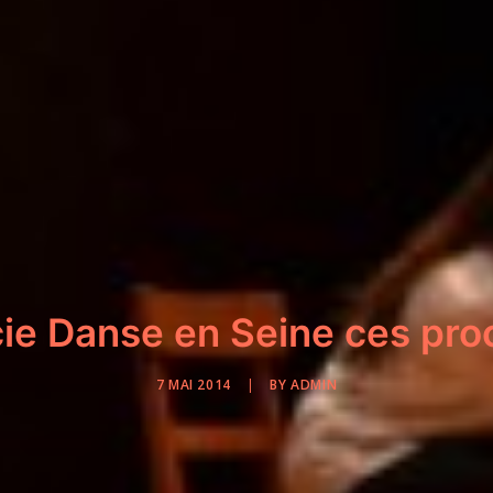
 cie Danse en Seine ces pr
7 MAI 2014
|
BY
ADMIN