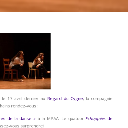
le 17 avril dernier au
Regard du Cygne
, la compagnie
chains rendez-vous :
ées de la danse »
à la MPAA. Le quatuor
Echappées
de
issez-vous surprendre!