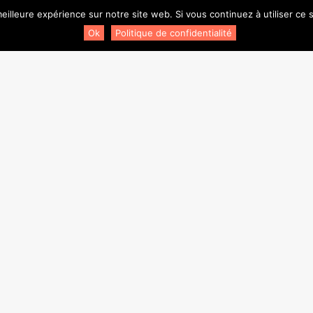
eilleure expérience sur notre site web. Si vous continuez à utiliser ce
es danseurs de la cie et des élèves ainsi que la pièce
Ok
Politique de confidentialité
es. Nous vous réservons d’autres surprises!
vous concocte une surprise. Du Home made et quelques
ne représentation de la pièce
Les Mots des Vivants
, par la
re!