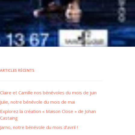
ARTICLES RÉCENTS
Claire et Camille nos bénévoles du mois de juin
Julie, notre bénévole du mois de mai
Explorez la création « Maison Close » de Johan
Castaing
Jarno, notre bénévole du mois d’avril !