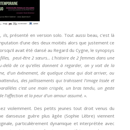
, ils
, présenté en version solo. Tout aussi beau, c’est là
amputation d’une des deux moitiés alors que justement ce
 lorsqu’il avait été dansé au Regard du Cygne, le synopsys
2 filles, peut-être 2 sœurs… L’histoire de 2 femmes dans une
u-delà de ce qu’elles donnent à regarder, on y voit de la
onne, d’un événement, de quelque chose qui doit arriver, ou
nattendus, des jaillissements qui trahissent l’image lissée et
 parallèles c’est une main crispée, un bras tendu, un geste
e l’affection et la peur d’un amour assumé. ».
sez violemment. Des petits jeunes tout droit venus du
e danseuse guère plus âgée (Sophie Lèbre) viennent
iginale, particulièrement dynamique et interprétée avec