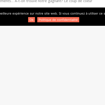
ssements… A-t-on trouvé notre gagnant? Le coup de coeur
eilleure expérience sur notre site web. Si vous continuez à utiliser ce
ique, surtout pour un solo doux et silencieux…
Flocon de
Ok
Politique de confidentialité
is me laisse personnelleemnt insensible… Alors que son
 le magnifique canon de Pachelbel. Portés acrobatiques
hou de la soirée.
ts
, très original dans cette soirée. Quatre danseuses, aux
ur pointes. Quelques beaux moments dansés et de très
oins réceptive… Elle se réserve pour el fameux Ayahuuu!,
r 2012 à leurs ateliers chorégraphiques, et qui avait
s aussi dynamique et aussi précis… Un troisième sérieux
ent le temps des votes. 4, 6 ou 8? Difficile de choisir…
heure pour Clairemarie Osta et Nicolas Le Riche de nous
 voyage, on navigue, on s’envole vers une destination
s cette création exclusive toute en simplicité viennent