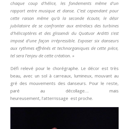
chaque coup d’hélice, les fondements même d’un
rapport entre musique et danse.
C’est cependant pour
cette raison même qu’à la seconde écoute, le désir
jubilatoire de se confronter aux entrelacs des turbines
d’hélicoptères et des glissendi du Quatuor Arditti s’est
imposé d’une façon irrépressible.
Exposer six danseurs
aux rythmes effrénés et technorganiques de cette pièce,
tel sera l’enjeu de cette création. »
Défi relevé pour le chorégraphe. Le décor est très
beau, avec un sol à carreaux, lumineux, mouvant au
gré des mouvements des danseurs. Pour le reste,
paré au décollage…. mais
heureusement, l’atterrissage est proche.