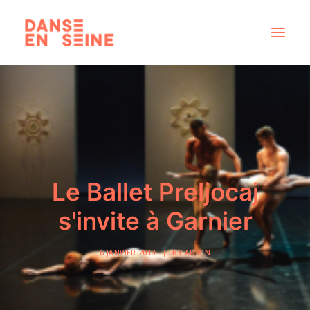
CRÉATIONS
DISPOSITIFS ARTISTIQUES
À PROPOS
NOUS REJOINDRE
Le Ballet Preljocaj
ACTUS
s'invite à Garnier
6 JANVIER 2013
|
BY
ADMIN
RECHERCHE