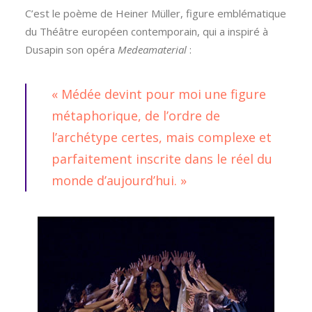
C’est le poème de Heiner Müller, figure emblématique
du Théâtre européen contemporain, qui a inspiré à
Dusapin son opéra
Medeamaterial
:
« Médée devint pour moi une figure
métaphorique, de l’ordre de
l’archétype certes, mais complexe et
parfaitement inscrite dans le réel du
monde d’aujourd’hui. »