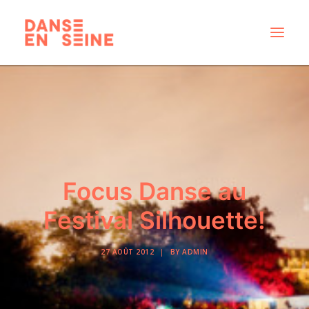
CRÉATIONS
DISPOSITIFS ARTISTIQUES
À PROPOS
NOUS REJOINDRE
Focus Danse au
ACTUS
Festival Silhouette!
27 AOÛT 2012
|
BY
ADMIN
RECHERCHE