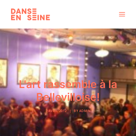
CRÉATIONS
DISPOSITIFS ARTISTIQUES
À PROPOS
NOUS REJOINDRE
L'art rassemble à la
ACTUS
Bellevilloise!
7 AVRIL 2012
|
BY
ADMIN
RECHERCHE