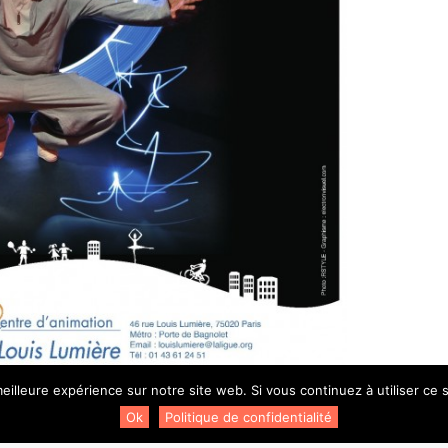
eilleure expérience sur notre site web. Si vous continuez à utiliser ce
la Compagnie Danse en Seine donne la parole à de jeunes
 elle ne s’aventure pas forcément. Via des ateliers, des
Ok
Politique de confidentialité
agent leur plaisir de danser au plus près des publics en