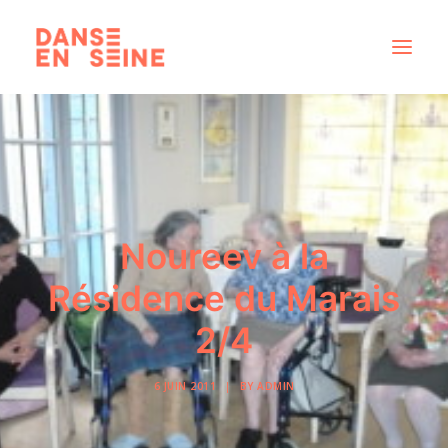
CRÉATIONS
DISPOSITIFS ARTISTIQUES
À PROPOS
NOUS REJOINDRE
Noureev à la
ACTUS
Résidence du Marais
2/4
RECHERCHE
6 JUIN 2011
|
BY
ADMIN