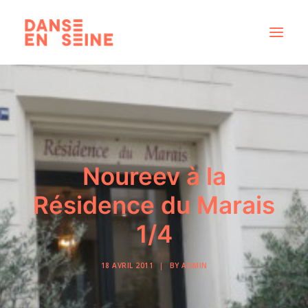
CRÉATIONS
DISPOSITIFS ARTISTIQUES
À PROPOS
NOUS REJOINDRE
Noureev à la
ACTUS
Résidence du Marais
1/4
RECHERCHE
18 AVRIL 2011
|
BY
ADMIN