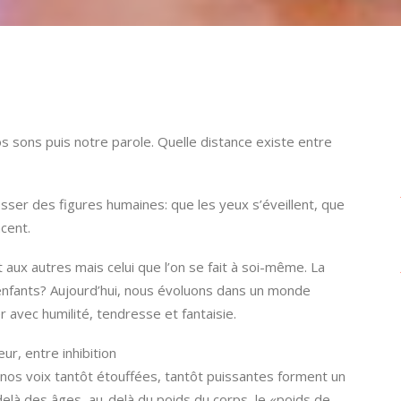
s sons puis notre parole. Quelle distance existe entre
osser des figures humaines: que les yeux s’éveillent, que
ncent.
t aux autres mais celui que l’on se fait à soi-même. La
s enfants? Aujourd’hui, nous évoluons dans un monde
 avec humilité, tendresse et fantaisie.
r, entre inhibition
 nos voix tantôt étouffées, tantôt puissantes forment un
delà des âges, au-delà du poids du corps, le «poids de