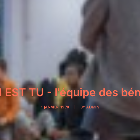
 EST TU - l'équipe des bé
1 JANVIER 1970
|
BY
ADMIN