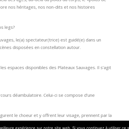
re nos héritages, nos non-dits et nos histoires
os legs?
vages, le(a) spectateur(trice) est guidé(e) dans un
scènes disposées en constellation autour.
s les espaces disponibles des Plateaux Sauvages. Il s’agit
arcours déambulatoire. Celui-ci se compose d’une
ugurent le choeur et y offrent leur visage, prennent par la
ui se répartit sur les différents espaces de jeu en
eilleure expérience sur notre site web. Si vous continuez à utiliser ce