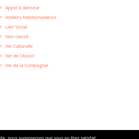
Appel à danseur
Ateliers hebdomadaires
Lien Social
Non classé
Vie Culturelle
Vie de l'Assoc'
Vie de la Compagnie
 site, nous supposerons que vous en êtes satisfait.