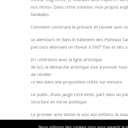
nos mots». Dans cette création, mon propos explo
familiales.
Comment construire le présent et l’avenir avec n
ux alentours et dans le bâtiment des Plateaux Sau
parcours alternant un choeur à 360° fixe et des 
En cohérence avec la ligne artistique
de lu2, la démarche artistique vise à investir tou
de révéler
ce lieu dans une proposition créée sur mesure.
Le public, d’une jauge restreinte, part dans un p
structure en miroir poétique.
Le premier acte donne la voix aux enfants: ils ina
main un adulte-spectateur et éclatent le groupe q
Nous utilisons des cookies pour vous garantir la m