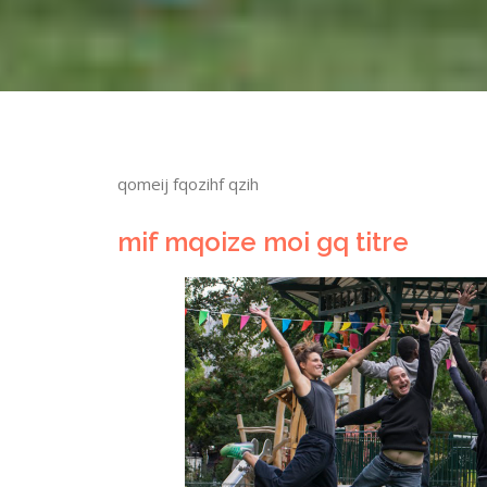
qomeij fqozihf qzih
mif mqoize moi gq titre