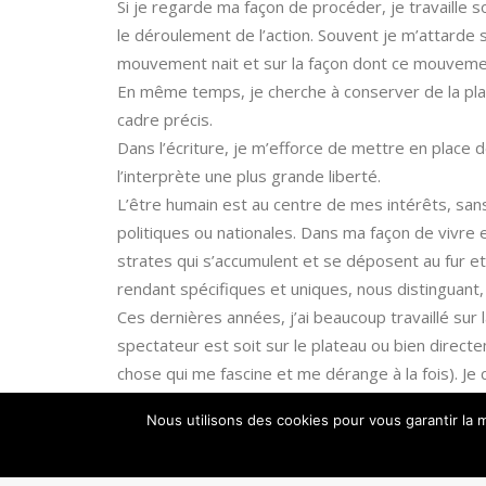
Si je regarde ma façon de procéder, je travaille 
le déroulement de l’action. Souvent je m’attarde s
mouvement nait et sur la façon dont ce mouveme
En même temps, je cherche à conserver de la place
cadre précis.
Dans l’écriture, je m’efforce de mettre en place 
l’interprète une plus grande liberté.
L’être humain est au centre de mes intérêts, sans 
politiques ou nationales. Dans ma façon de vivre 
strates qui s’accumulent et se déposent au fur e
rendant spécifiques et uniques, nous distinguant
Ces dernières années, j’ai beaucoup travaillé sur 
spectateur est soit sur le plateau ou bien directem
chose qui me fascine et me dérange à la fois). Je 
rassurant où chacun puisse se comporter libreme
Nous utilisons des cookies pour vous garantir la m
cette proximité, cette porte ouverte sur le privé
possible dans le monde dans lequel nous vivons (