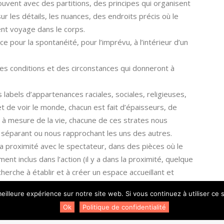
souvent avec des partitions, des principes qui organisent
ur les détails, les nuances, des endroits précis où le
nt voyage dans le corps.
 pour la spontanéité, pour l’imprévu, à l’intérieur d’un
des conditions et des circonstances qui donneront à
labels d’appartenances raciales, sociales, religieuses,
et de voir le monde, chacun est fait d’épaisseurs, de
t à mesure de la vie, chacune de ces strates nous
, séparant ou nous rapprochant les uns des autres.
la proximité avec le spectateur, dans des pièces où le
ent inclus dans l’action (il y a dans la proximité, quelque
cherche à établir et à créer un espace accueillant et
nt sans se sentir gêné. Je me demande aujourd’hui si
eilleure expérience sur notre site web. Si vous continuez à utiliser ce
, sur l’espace personnel et intime de chacun est encore
Ok
Politique de confidentialité
ma conviction étant qu’elle est une profonde nécessité,