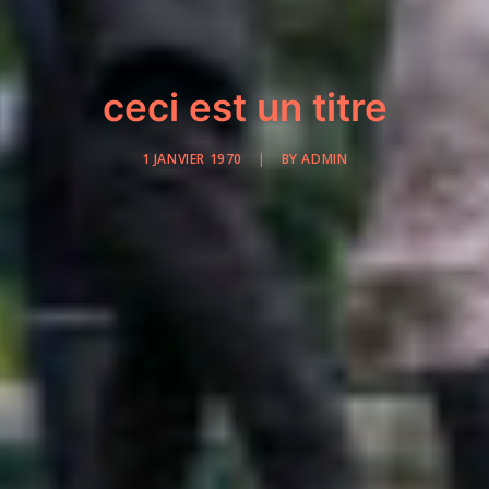
ceci est un titre
1 JANVIER 1970
|
BY
ADMIN