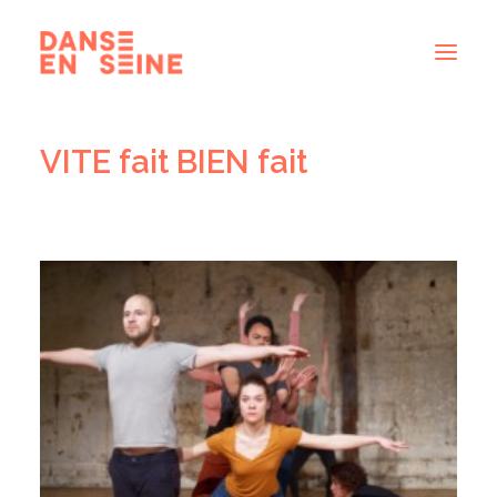
VITE fait BIEN fait
CRÉATIONS
DISPOSITIFS ARTISTIQUES
À PROPOS
NOUS REJOINDRE
ACTUS
RECHERCHE