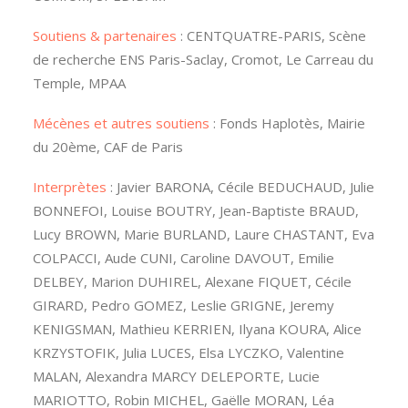
Soutiens & partenaires
: CENTQUATRE-PARIS, Scène
de recherche ENS Paris-Saclay, Cromot, Le Carreau du
Temple, MPAA
Mécènes et autres soutiens
: Fonds Haplotès, Mairie
du 20ème, CAF de Paris
Interprètes
:
Javier
BARONA, Cécile BEDUCHAUD, Julie
BONNEFOI, Louise BOUTRY, Jean-Baptiste BRAUD,
Lucy BROWN, Marie BURLAND, Laure CHASTANT, Eva
COLPACCI, Aude CUNI, Caroline DAVOUT, Emilie
DELBEY, Marion DUHIREL, Alexane FIQUET, Cécile
GIRARD, Pedro GOMEZ, Leslie GRIGNE, Jeremy
KENIGSMAN, Mathieu KERRIEN, Ilyana
KOURA, Alice
KRZYSTOFIK, Julia
LUCES, Elsa
LYCZKO, Valentine
MALAN, Alexandra MARCY DELEPORTE, Lucie
MARIOTTO, Robin MICHEL, Gaëlle MORAN, Léa