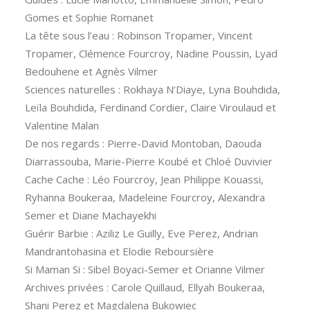
Gomes et Sophie Romanet
La tête sous l’eau : Robinson Tropamer, Vincent
Tropamer, Clémence Fourcroy, Nadine Poussin, Lyad
Bedouhene et Agnès Vilmer
Sciences naturelles : Rokhaya N’Diaye, Lyna Bouhdida,
Leïla Bouhdida, Ferdinand Cordier, Claire Viroulaud et
Valentine Malan
De nos regards : Pierre-David Montoban, Daouda
Diarrassouba, Marie-Pierre Koubé et Chloé Duvivier
Cache Cache : Léo Fourcroy, Jean Philippe Kouassi,
Ryhanna Boukeraa, Madeleine Fourcroy, Alexandra
Semer et Diane Machayekhi
Guérir Barbie : Aziliz Le Guilly, Eve Perez, Andrian
Mandrantohasina et Elodie Reboursière
Si Maman Si : Sibel Boyaci-Semer et Orianne Vilmer
Archives privées : Carole Quillaud, Ellyah Boukeraa,
Shani Perez et Magdalena Bukowiec