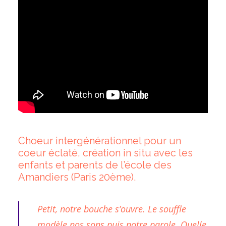
Choeur intergénérationnel pour un
coeur éclaté, création in situ avec les
enfants et parents de l’école des
Amandiers (Paris 20ème).
Petit, notre bouche s’ouvre. Le souffle
modèle nos sons puis notre parole. Quelle