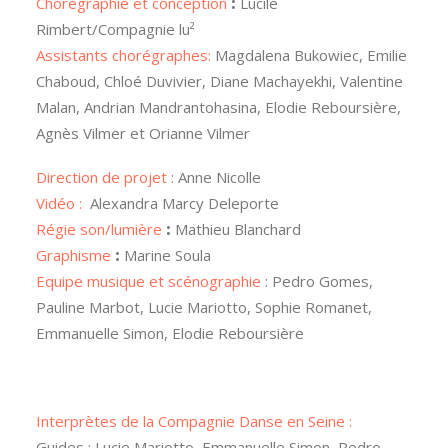
Chorégraphie et conception
:
Lucile
Rimbert/Compagnie lu²
Assistants chorégraphes:
Magdalena Bukowiec, Emilie
Chaboud, Chloé Duvivier, Diane Machayekhi, Valentine
Malan, Andrian Mandrantohasina, Elodie Reboursière,
Agnès Vilmer et Orianne Vilmer
Direction de projet
: Anne Nicolle
Vidéo :
Alexandra Marcy Deleporte
Régie son/lumière
:
Mathieu Blanchard
Graphisme
:
Marine Soula
Equipe musique et scénographie
: Pedro Gomes,
Pauline Marbot, Lucie Mariotto, Sophie Romanet,
Emmanuelle Simon, Elodie Reboursière
Interprètes de la Compagnie Danse en Seine :
Guides : Lucie Mariotto, Emmanuelle Simon, Pedro