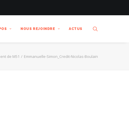
POS
NOUS REJOINDRE
ACTUS
lent de M51
Emmanuelle-Simon_Credit-Nicolas-Boulain