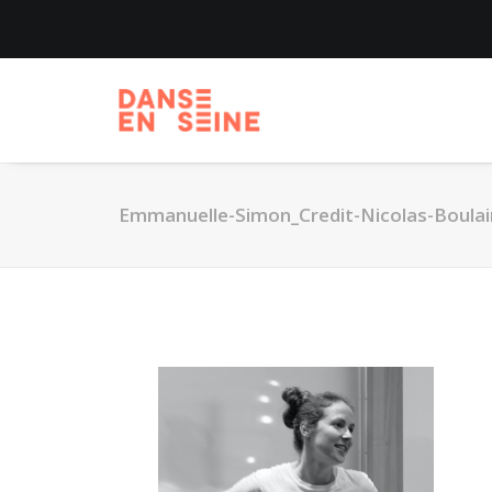
Emmanuelle-Simon_Credit-Nicolas-Boulai