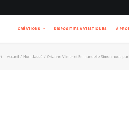
CRÉATIONS
DISPOSITIFS ARTISTIQUES
À PRO
n
Accueil
Non classé
Orianne Vilmer et Emmanuelle Simon nous par