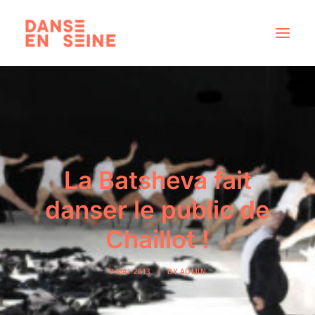
CRÉATIONS
DISPOSITIFS ARTISTIQUES
À PROPOS
NOUS REJOINDRE
La Batsheva fait
ACTUS
danser le public de
Chaillot !
RECHERCHE
9 MAI 2013
|
BY
ADMIN