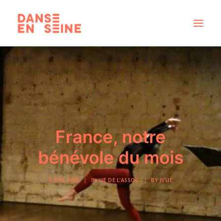
CRÉATIONS
DISPOSITIFS ARTISTIQUES
À PROPOS
NOUS REJOINDRE
France, notre
ACTUS
bénévole du mois
6 JUIN 2025
|
IN
VIE DE L'ASSOC'
|
BY
JULIE
RECHERCHE